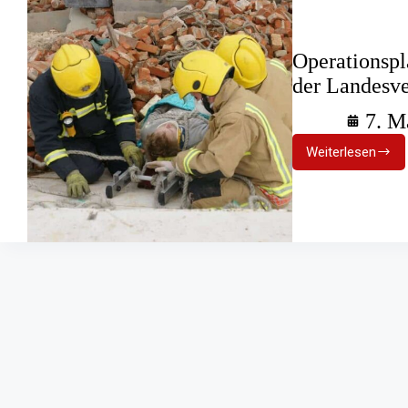
Operationspl
der Landesve
7. M
Weiterlesen
Operation
Deutschla
Feuerweh
in
der
Landesver