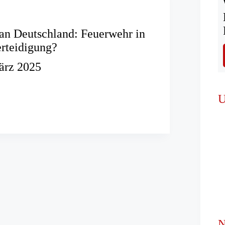
an Deutschland: Feuerwehr in
rteidigung?
ärz 2025
splan
nd:
U
r
teidigung?
N