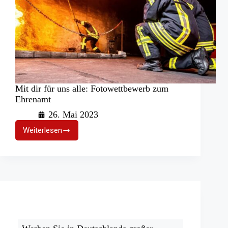
Mit dir für uns alle: Fotowettbewerb zum
Ehrenamt
26. Mai 2023
Weiterlesen
Mit
dir
für
uns
alle:
Fotowettbewerb
zum
Ehrenamt