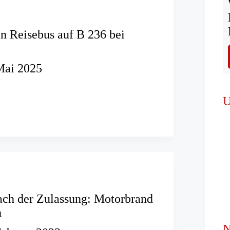
n Reisebus auf B 236 bei
Mai 2025
nd
U
ch der Zulassung: Motorbrand
h
N