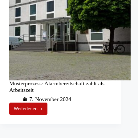
Musterprozess: Alarmbereitschaft zählt als
Arbeitszeit
7. November 2024
Weiterlesen
Musterprozess:
Alarmbereitschaft
zählt
als
Arbeitszeit