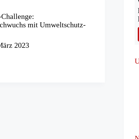
Challenge:
chwuchs mit Umweltschutz-
März 2023
el-
U
rnachwuchs
hutz-
N