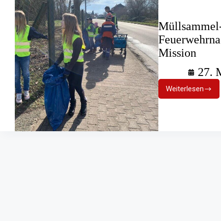
Müllsammel-
Feuerwehrna
Mission
27. 
Weiterlesen
Müllsamm
Challenge:
Feuerweh
mit
Umweltsc
Mission