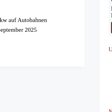
kw auf Autobahnen
September 2025
e
U
en
N