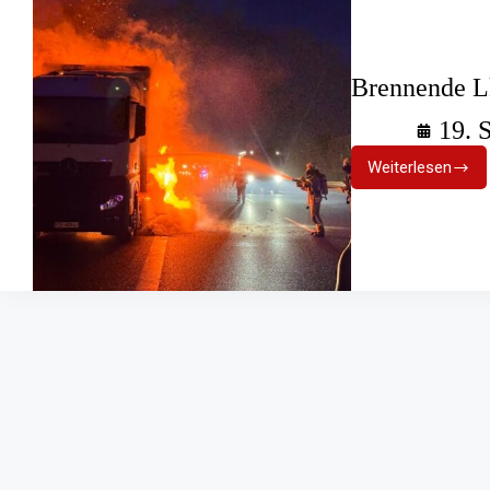
Brennende L
19. 
Weiterlesen
Brennend
Lkw
auf
Autobahn