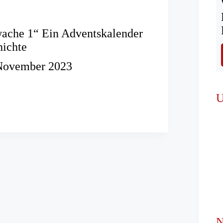
ache 1“ Ein Adventskalender
hichte
November 2023
he
U
lender
e
N