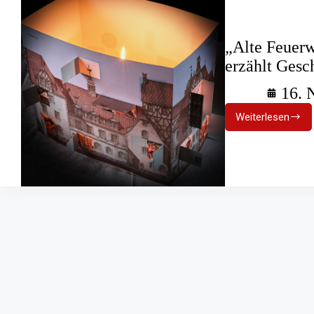
„Alte Feuerw
erzählt Gesc
16. 
Weiterlesen
„Alte
Feuerwac
1“
Ein
Adventska
erzählt
Geschicht