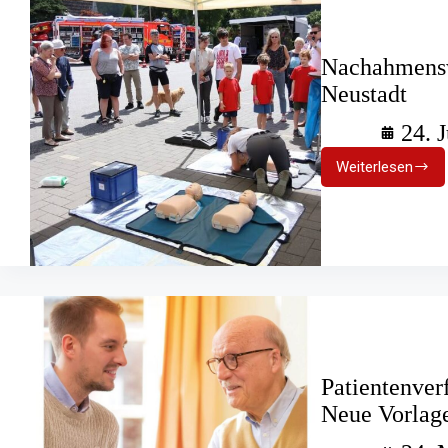
Nachahmensw
Neustadt
24. 
Weiterlesen
Nachahme
Der
„Tue
Gutes
Tag“
in
Neustadt
Patientenver
Neue Vorlage