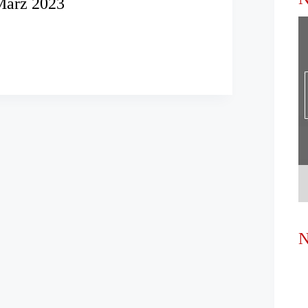
März 2023
verfügung
ollmacht:
N