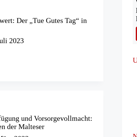
ert: Der „Tue Gutes Tag“ in
Juli 2023
nswert:
U
fügung und Vorsorgevollmacht:
n der Malteser
N