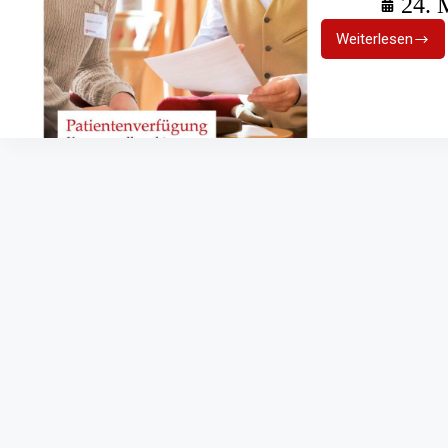
24. 
Weiterlesen
Patienten
und
Vorsorgev
Neue
Vorlagen
der
Malteser