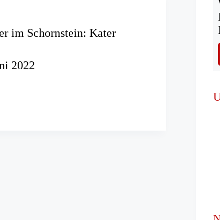
r im Schornstein: Kater
uni 2022
mmer
U
in:
N