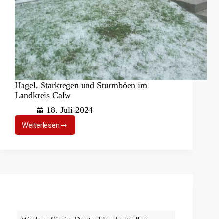
Hagel, Starkregen und Sturmböen im
Landkreis Calw
18. Juli 2024
Weiterlesen
Hagel,
Starkregen
und
Sturmböen
im
Landkreis
Calw