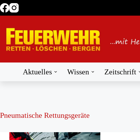
Zum
Inhalt
springen
Aktuelles
Wissen
Zeitschrift
Pneumatische Rettungsgeräte