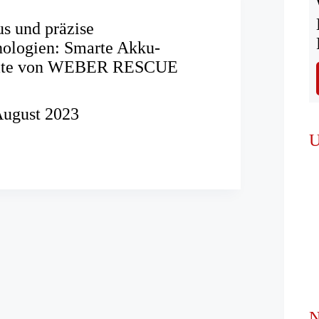
s und präzise
nologien: Smarte Akku-
räte von WEBER RESCUE
August 2023
U
chnologien:
eräte
N