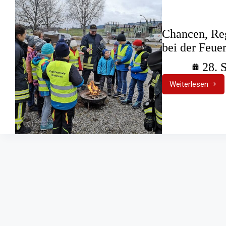
Chancen, Reg
bei der Feue
28. 
Weiterlesen
Chancen,
Regeln,
Erfahrung
Kinder
bei
der
Feuerweh