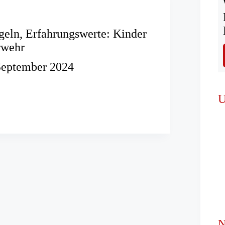
eln, Erfahrungswerte: Kinder
rwehr
September 2024
U
swerte:
r
N