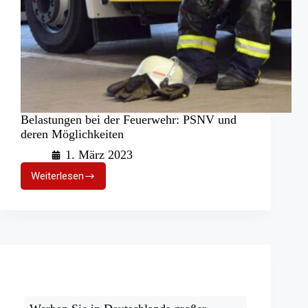
Belastungen bei der Feuerwehr: PSNV und
deren Möglichkeiten
1. März 2023
Weiterlesen
Belastungen
bei
der
Feuerwehr:
PSNV
und
deren
Möglichkeiten