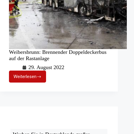
Weibersbrunn: Brennender Doppeldeckerbus
auf der Rastanlage
29. August 2022
Weiterlesen
Weibersbrunn:
Brennender
Doppeldeckerbus
auf
der
Rastanlage