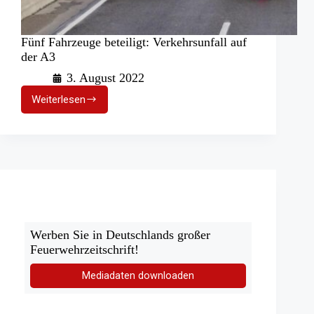
Fünf Fahrzeuge beteiligt: Verkehrsunfall auf
der A3
3. August 2022
Weiterlesen
Fünf
Fahrzeuge
beteiligt:
Verkehrsunfall
auf
der
A3
Werben Sie in Deutschlands großer
Feuerwehrzeitschrift!
Mediadaten downloaden