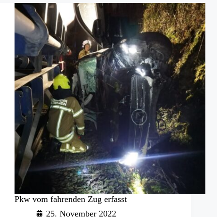
für
die
Feuerwehr
Ratingen
Pkw vom fahrenden Zug erfasst
25. November 2022