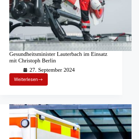
Gesundheitsminister Lauterbach im Einsatz
mit Christoph Berlin
27. September 2024
Weiterlesen
Gesundheitsminister
Lauterbach
im
Einsatz
mit
Christoph
Berlin