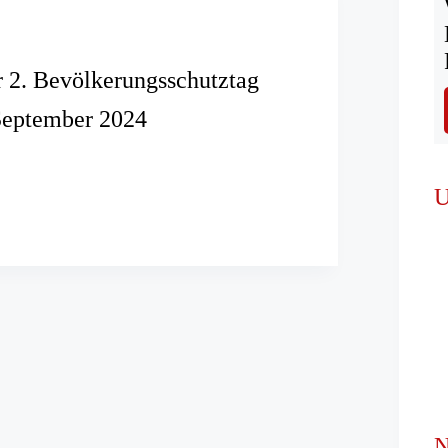
r 2. Bevölkerungsschutztag
September 2024
her
U
ngsschutztag
N