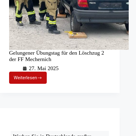
Gelungener Übungstag für den Löschzug 2
der FF Mechernich
27. Mai 2025
Weiterlesen
Gelungener
Übungstag
für
den
Löschzug
2
der
FF
Mechernich