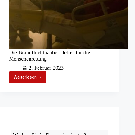
Die Brandfluchthaube: Helfer für die
Menschenrettung
2. Februar 2023
Weiterlesen
Die
Brandfluchthaube:
Helfer
für
die
Menschenrettung