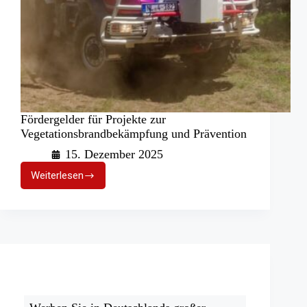
Fördergelder für Projekte zur
Vegetationsbrandbekämpfung und Prävention
15. Dezember 2025
Weiterlesen
Fördergelder
für
Projekte
zur
Vegetationsbrandbekämpfung
und
Prävention