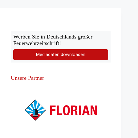
Österreich
gehen
an
die
BF
Wien
Werben Sie in Deutschlands großer
Feuerwehrzeitschrift!
Mediadaten downloaden
Unsere Partner