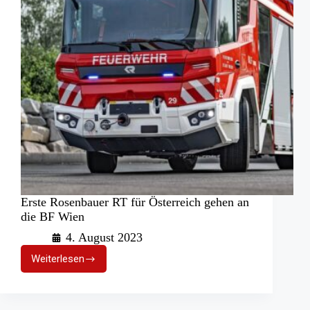
Erste Rosenbauer RT für Österreich gehen an
die BF Wien
4. August 2023
Weiterlesen
Erste
Rosenbauer
RT
für