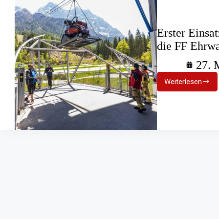
Erster Einsa
die FF Ehrw
27. 
Weiterlesen
Erster
Einsatzro
Magirus
Wolf
R1
für
die
FF
Ehrwald