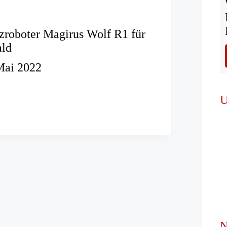
tzroboter Magirus Wolf R1 für
ald
Mai 2022
boter
U
N