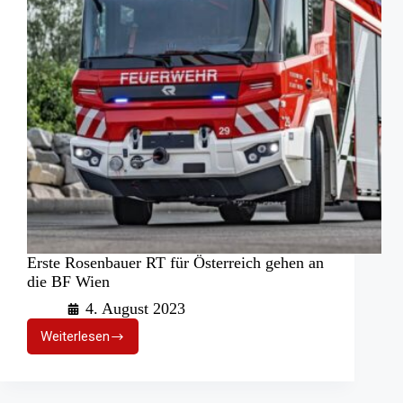
Erste Rosenbauer RT für Österreich gehen an
die BF Wien
4. August 2023
Weiterlesen
Erste
Rosenbauer
RT
für