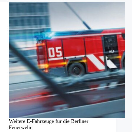
Österreich
gehen
an
die
BF
Wien
Weitere E-Fahrzeuge für die Berliner
Feuerwehr