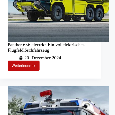
Panther 6×6 electric: Ein vollelektrisches
Flugfeldlöschfahrzeug
20. Dezember 2024
Weiterlesen
Panther
6×6
electric:
Ein
vollelektrisches
Flugfeldlöschfahrzeug