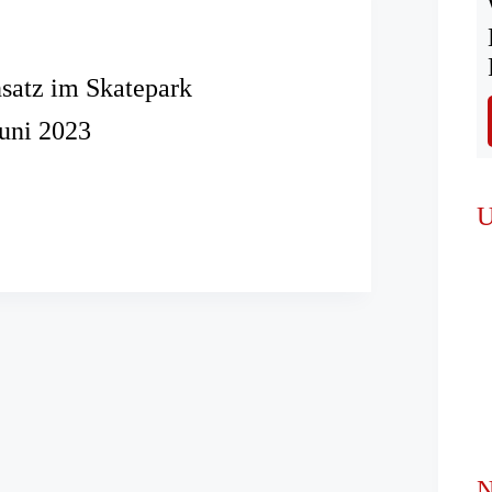
nsatz im Skatepark
Juni 2023
einsatz
U
N