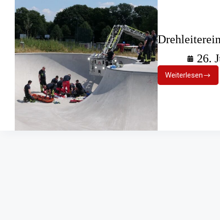
Drehleiterei
26. 
Weiterlesen
Drehleiter
im
Skatepark