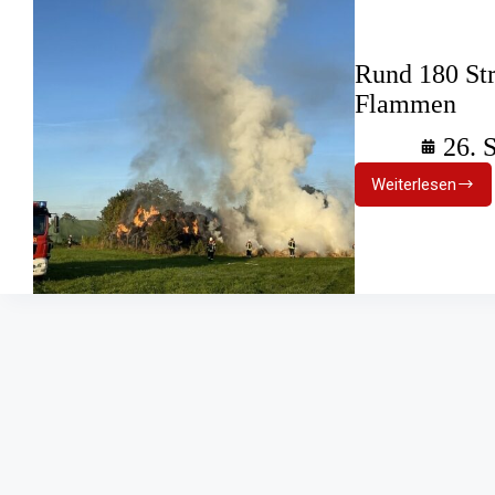
Rund 180 Str
Flammen
26. 
Weiterlesen
Rund
180
Strohball
nach
Brandstif
in
Flammen