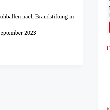
ohballen nach Brandstiftung in
September 2023
U
en
tung
N