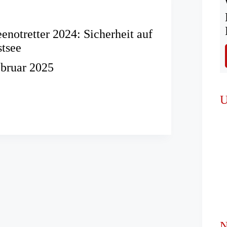
enotretter 2024: Sicherheit auf
tsee
ebruar 2025
U
ter
N