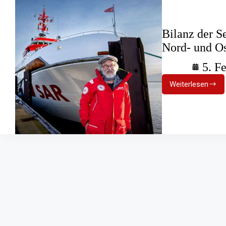
Bilanz der Se
Nord- und Os
5. F
Weiterlesen
Bilanz
der
Seenotret
2024:
Sicherheit
auf
Nord-
und
Ostsee