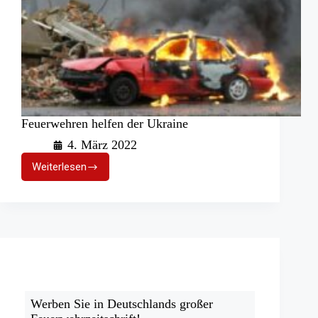
Feuerwehren helfen der Ukraine
4. März 2022
Weiterlesen
Feuerwehren
helfen
der
Ukraine
Werben Sie in Deutschlands großer