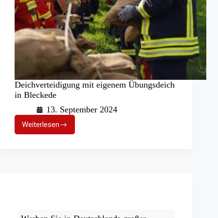
Deichverteidigung mit eigenem Übungsdeich
in Bleckede
13. September 2024
Weiterlesen
Deichverteidigung
mit
eigenem
Übungsdeich
in
Bleckede