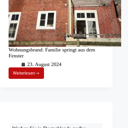
Wohnungsbrand: Familie springt aus dem
Fenster
23. August 2024
Weiterlesen
Wohnungsbrand:
Familie
springt
aus
dem
Fenster