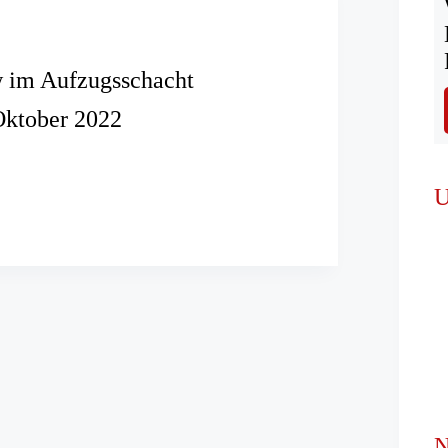
 im Aufzugsschacht
Oktober 2022
U
chacht
N