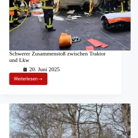
Schwerer Zusammenstoß zwischen Traktor
und Lkw
20. Juni 2025
Weiterlesen
Schwerer
Zusammenstoß
zwischen
Traktor
und
Lkw