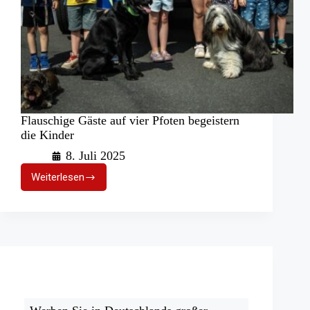
Flauschige Gäste auf vier Pfoten begeistern
die Kinder
8. Juli 2025
Weiterlesen
Flauschige
Gäste
auf
vier
Pfoten
begeistern
die
Kinder