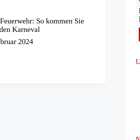
r Feuerwehr: So kommen Sie
 den Karneval
ebruar 2024
U
:
N