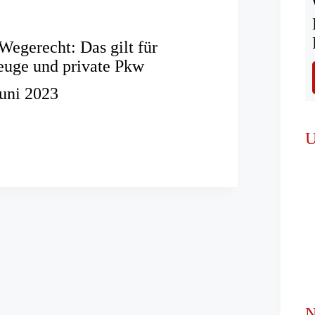
Wegerecht: Das gilt für
euge und private Pkw
Juni 2023
U
:
hrzeuge
N