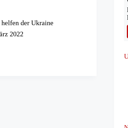
helfen der Ukraine
ärz 2022
ren
U
N