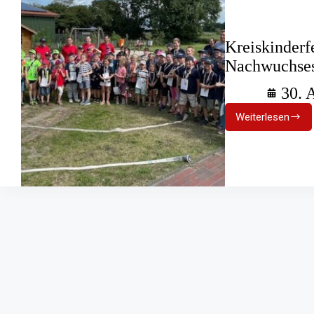
Kreiskinderf
Nachwuchse
30. 
Weiterlesen
Kreiskind
Voller
Einsatz
des
Nachwuc