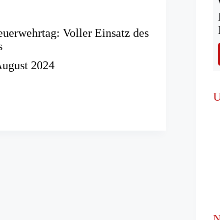
euerwehrtag: Voller Einsatz des
s
August 2024
erfeuerwehrtag:
U
hses
N