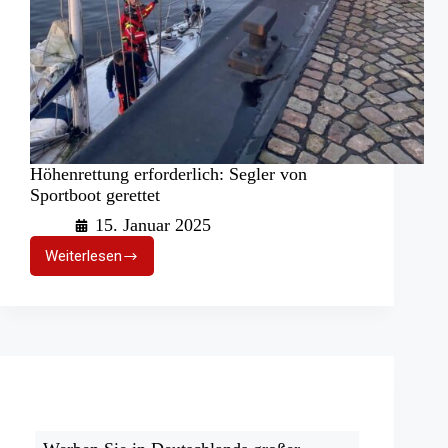
Höhenrettung erforderlich: Segler von
Sportboot gerettet
15. Januar 2025
Weiterlesen
Höhenrettung
erforderlich:
Segler
von
Sportboot
gerettet