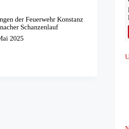
ungen der Feuerwehr Konstanz
nacher Schanzenlauf
Mai 2025
istungen
U
r
er
lauf
N