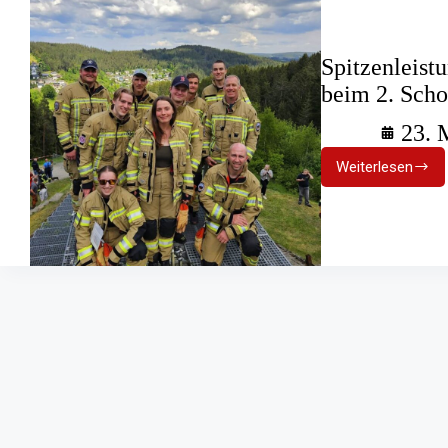
Spitzenleist
beim 2. Scho
23. 
Weiterlesen
Spitzenle
der
Feuerweh
Konstanz
beim
2.
Schonach
Schanzen