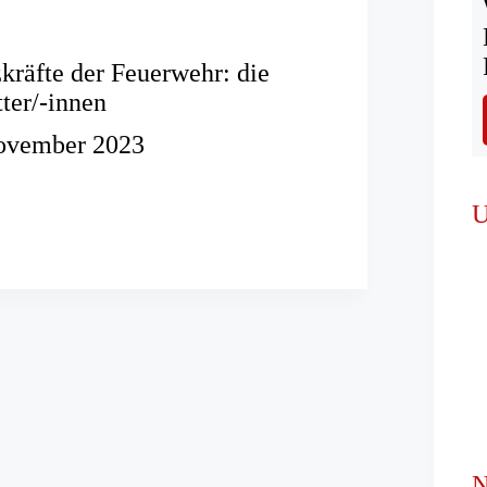
kräfte der Feuerwehr: die
ter/-innen
ovember 2023
fte
U
:
retter/-
N