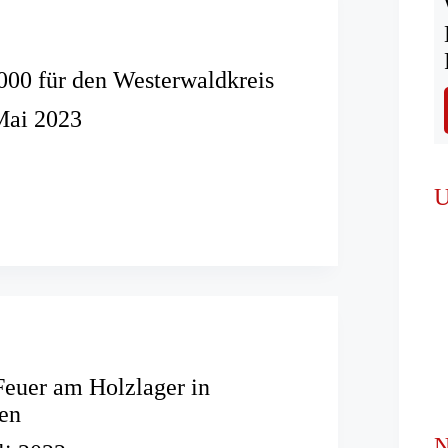
00 für den Westerwaldkreis
Mai 2023
U
dkreis
euer am Holzlager in
en
N