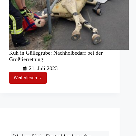
Kuh in Güllegrube: Nachholbedarf bei der
Großtierrettung
21. Juli 2023
Weiterlesen
Kuh
in
Güllegrube:
Nachholbedarf
bei
der
Großtierrettung