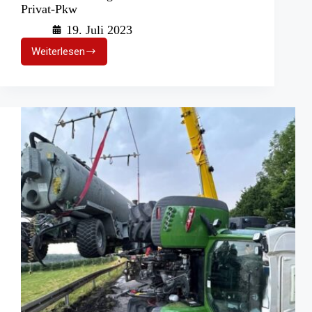
Privat-Pkw
19. Juli 2023
Weiterlesen
eCall
und
Rettungskarte:
Sicherheit
im
Privat-
Pkw