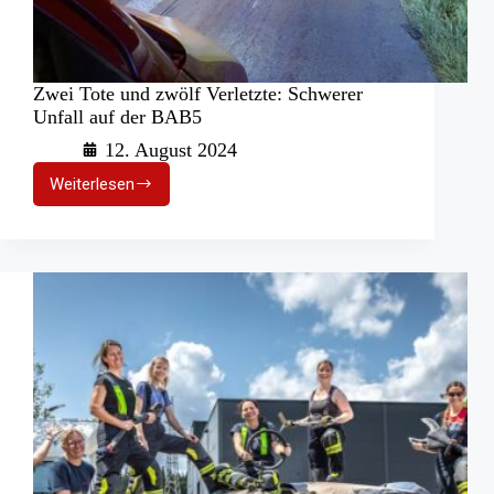
Zwei Tote und zwölf Verletzte: Schwerer
Unfall auf der BAB5
12. August 2024
Weiterlesen
Zwei
Tote
und
zwölf
Verletzte:
Schwerer
Unfall
auf
der
BAB5