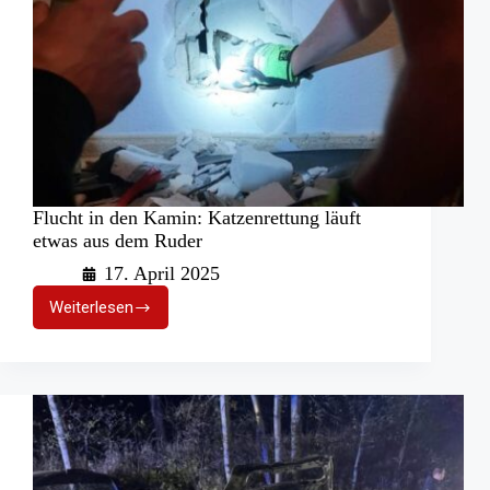
Flucht in den Kamin: Katzenrettung läuft
etwas aus dem Ruder
17. April 2025
Weiterlesen
Flucht
in
den
Kamin:
Katzenrettung
läuft
etwas
aus
dem