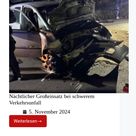
Ruder
Nächtlicher Großeinsatz bei schwerem
Verkehrsunfall
5. November 2024
Weiterlesen
Nächtlicher
Großeinsatz
bei