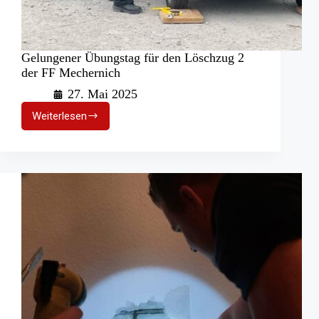
Gelungener Übungstag für den Löschzug 2
der FF Mechernich
27. Mai 2025
Weiterlesen
Gelungener
Übungstag
für
den
Löschzug
2
der
FF
Mechernich