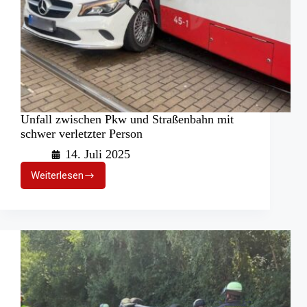
Unfall zwischen Pkw und Straßenbahn mit
schwer verletzter Person
14. Juli 2025
Weiterlesen
Unfall
zwischen
Pkw
und
Straßenbahn
mit
schwer
verletzter
Person