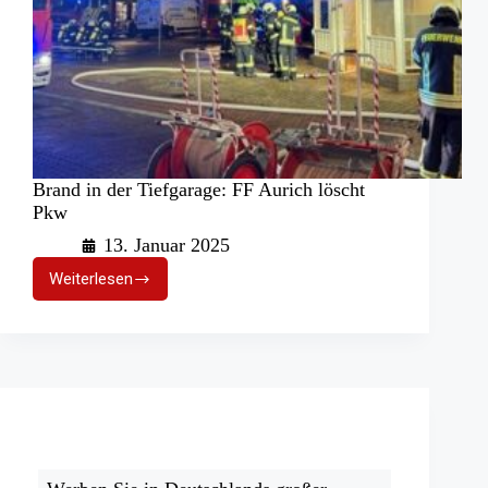
Brand in der Tiefgarage: FF Aurich löscht
Pkw
13. Januar 2025
Weiterlesen
Brand
in
der
Tiefgarage:
FF
Aurich
löscht
Pkw