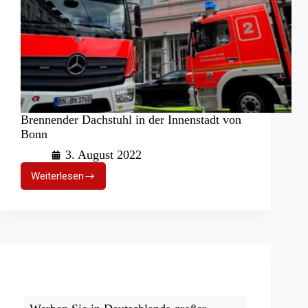
Brennender Dachstuhl in der Innenstadt von
Bonn
3. August 2022
Weiterlesen
Brennender
Dachstuhl
in
der
Innenstadt
von
Bonn