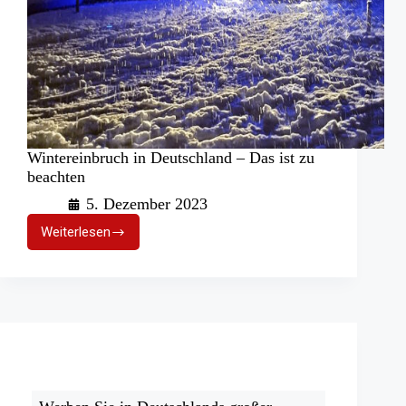
Wintereinbruch in Deutschland – Das ist zu
beachten
5. Dezember 2023
Weiterlesen
Wintereinbruch
in
Deutschland
–
Das
ist
zu
beachten