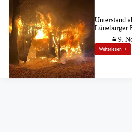
Unterstand a
Lüneburger 
9. N
Weiterlesen
Unterstan
abgebrann
–
Großeinsa
in
Lüneburge
Heide