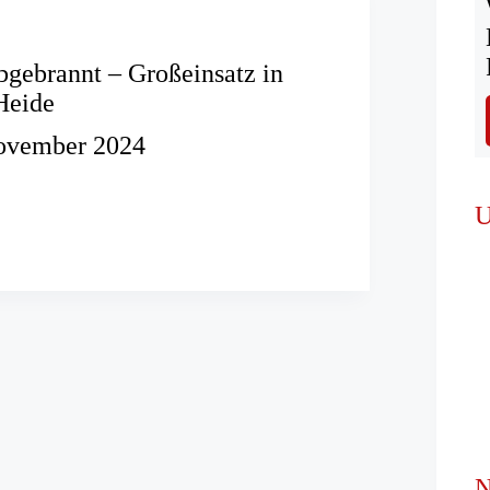
bgebrannt – Großeinsatz in
Heide
ovember 2024
d
t
U
tz
r
N