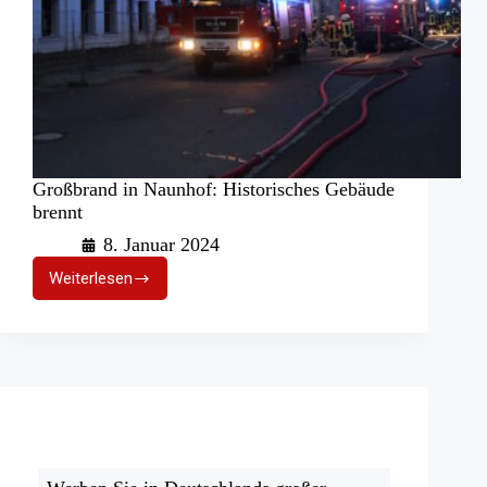
Großbrand in Naunhof: Historisches Gebäude
brennt
8. Januar 2024
Weiterlesen
Großbrand
in
Naunhof:
Historisches
Gebäude
brennt