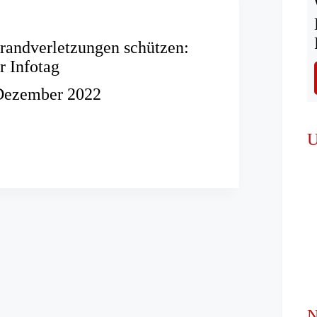
randverletzungen schützen:
 Infotag
Dezember 2022
U
etzungen
mer
N