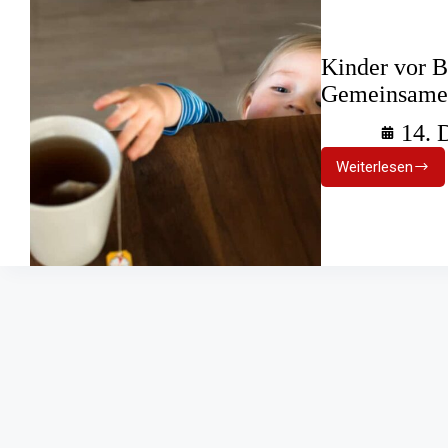
Kinder vor B
Gemeinsamer
14. 
Weiterlesen
Kinder
vor
Brandverl
schützen:
Gemeinsa
Infotag