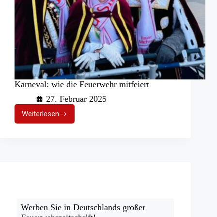
Karneval: wie die Feuerwehr mitfeiert
27. Februar 2025
Weiterlesen
Karneval:
wie
die
Feuerwehr
mitfeiert
Werben Sie in Deutschlands großer