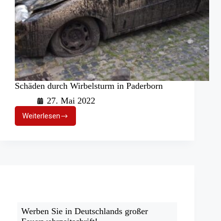
Schäden durch Wirbelsturm in Paderborn
27. Mai 2022
Weiterlesen
Schäden
durch
Wirbelsturm
in
Paderborn
Werben Sie in Deutschlands großer